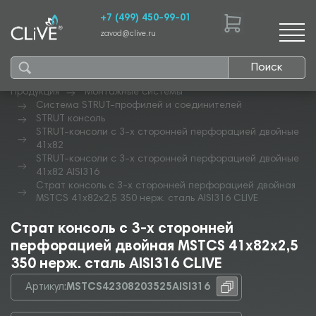
+7 (499) 450-99-01
zavod@clive.ru
Поиск
Продукция
Монтажные системы
Система STRUT-профилей и соединителей
STRUT консоль
STRUT-консоли с 3-х сторонней перфорацией двойные
41х82
STRUT-консоли с 3-х сторонней перфорацией двойные
41х82 AISI316
Страт консоль с 3-х сторонней перфорацией двойная
MSTCS 41х82х2,5 350 нерж. сталь AISI316 CLIVE
Страт консоль с 3-х сторонней
перфорацией двойная MSTCS 41х82х2,5
350 нерж. сталь AISI316 CLIVE
Артикул:
MSTCS42308203525AISI316