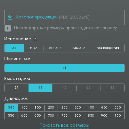
Каталог продукции
(PDF, 20.02 мб)
Нестандартные размеры производятся по запросу
Исполнение
?
ZS
HDZ
AISI304
AISI316
Без покрытия
Ширина, мм
41
Высота, мм
21
41
42
62
82
Длина, мм
350
100
150
200
250
300
400
450
500
550
600
650
700
750
800
850
900
950
1000
Показать все размеры