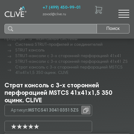
+7 (499) 450-99-01
zavod@clive.ru
Поиск
Продукция
Монтажные системы
Система STRUT-профилей и соединителей
STRUT консоль
STRUT-консоли с 3-х сторонней перфорацией 41х41
STRUT-консоли с 3-х сторонней перфорацией 41х41 ZS
Страт консоль с 3-х сторонней перфорацией MSTCS
41х41х1,5 350 оцинк. CLIVE
Страт консоль с 3-х сторонней
перфорацией MSTCS 41х41х1,5 350
оцинк. CLIVE
Артикул:
MSTCS41304103515ZS