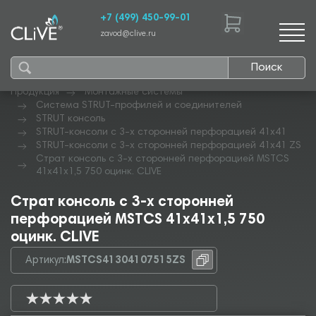
+7 (499) 450-99-01
zavod@clive.ru
Поиск
Продукция
Монтажные системы
Система STRUT-профилей и соединителей
STRUT консоль
STRUT-консоли с 3-х сторонней перфорацией 41х41
STRUT-консоли с 3-х сторонней перфорацией 41х41 ZS
Страт консоль с 3-х сторонней перфорацией MSTCS
41х41х1,5 750 оцинк. CLIVE
Страт консоль с 3-х сторонней
перфорацией MSTCS 41х41х1,5 750
оцинк. CLIVE
Артикул:
MSTCS41304107515ZS