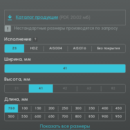
Каталог продукции
(PDF, 20.02 мб)
Нестандартные размеры производятся по запросу
Исполнение
?
ZS
HDZ
AISI304
AISI316
Без покрытия
Ширина, мм
41
Высота, мм
21
41
42
62
82
Длина, мм
750
100
150
200
250
300
350
400
450
500
550
600
650
700
800
850
900
950
1000
Показать все размеры