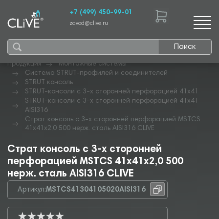
+7 (499) 450-99-01
zavod@clive.ru
Поиск
Продукция
Монтажные системы
Система STRUT-профилей и соединителей
STRUT консоль
STRUT-консоли с 3-х сторонней перфорацией 41х41
STRUT-консоли с 3-х сторонней перфорацией 41х41
AISI316
Страт консоль с 3-х сторонней перфорацией MSTCS
41х41х2,0 500 нерж. сталь AISI316 CLIVE
Страт консоль с 3-х сторонней
перфорацией MSTCS 41х41х2,0 500
нерж. сталь AISI316 CLIVE
Артикул:
MSTCS41304105020AISI316