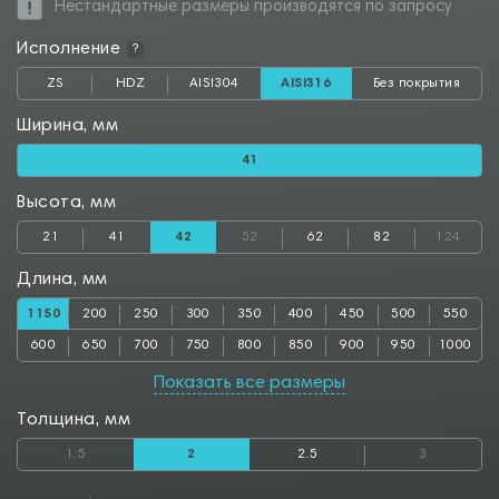
Нестандартные размеры производятся по запросу
Исполнение
?
ZS
HDZ
AISI304
AISI316
Без покрытия
Ширина, мм
41
Высота, мм
21
41
42
52
62
82
124
Длина, мм
1150
200
250
300
350
400
450
500
550
600
650
700
750
800
850
900
950
1000
1050
1100
1200
1250
1300
1350
1400
1450
1500
Показать все размеры
1550
1600
1650
1700
1750
1800
1850
1900
1950
Толщина, мм
2000
2050
2500
2550
2800
2850
3000
3050
3500
1.5
2
2.5
3
3550
4000
4050
4500
4550
5000
5050
5500
5550