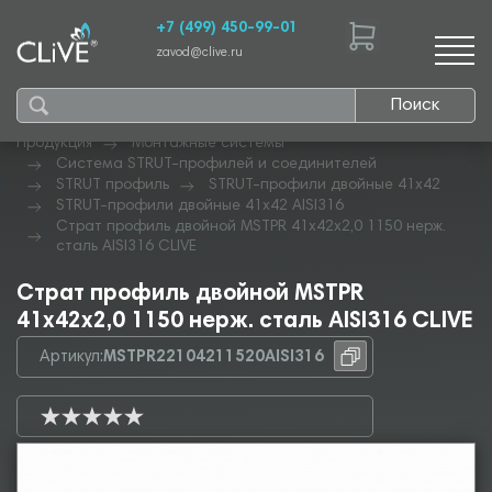
+7 (499) 450-99-01
zavod@clive.ru
Поиск
Продукция
Монтажные системы
Система STRUT-профилей и соединителей
STRUT профиль
STRUT-профили двойные 41х42
STRUT-профили двойные 41х42 AISI316
Страт профиль двойной MSTPR 41х42х2,0 1150 нерж.
сталь AISI316 CLIVE
Страт профиль двойной MSTPR
41х42х2,0 1150 нерж. сталь AISI316 CLIVE
Артикул:
MSTPR22104211520AISI316