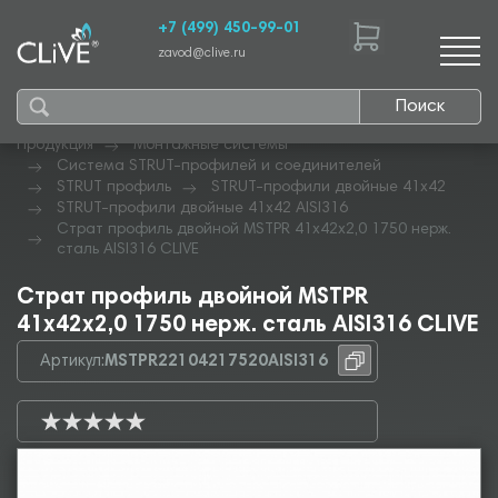
+7 (499) 450-99-01
zavod@clive.ru
Поиск
Продукция
Монтажные системы
Система STRUT-профилей и соединителей
STRUT профиль
STRUT-профили двойные 41х42
STRUT-профили двойные 41х42 AISI316
Страт профиль двойной MSTPR 41х42х2,0 1750 нерж.
сталь AISI316 CLIVE
Страт профиль двойной MSTPR
41х42х2,0 1750 нерж. сталь AISI316 CLIVE
Артикул:
MSTPR22104217520AISI316