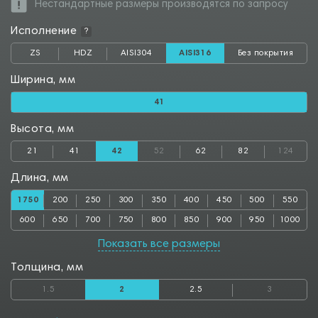
Нестандартные размеры производятся по запросу
Исполнение
?
ZS
HDZ
AISI304
AISI316
Без покрытия
Ширина, мм
41
Высота, мм
21
41
42
52
62
82
124
Длина, мм
1750
200
250
300
350
400
450
500
550
600
650
700
750
800
850
900
950
1000
1050
1100
1150
1200
1250
1300
1350
1400
1450
Показать все размеры
1500
1550
1600
1650
1700
1800
1850
1900
1950
Толщина, мм
2000
2050
2500
2550
2800
2850
3000
3050
3500
1.5
2
2.5
3
3550
4000
4050
4500
4550
5000
5050
5500
5550