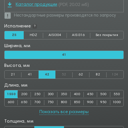
Каталог продукции
(PDF, 20.02 мб)
Нестандартные размеры производятся по запросу
Исполнение
?
ZS
HDZ
AISI304
AISI316
Без покрытия
Ширина, мм
41
Высота, мм
21
41
42
52
62
82
124
Длина, мм
1550
200
250
300
350
400
450
500
550
600
650
700
750
800
850
900
950
1000
1050
1100
1150
1200
1250
1300
1350
1400
1450
Показать все размеры
1500
1600
1650
1700
1750
1800
1850
1900
1950
Толщина, мм
2000
2050
2500
2550
2800
2850
3000
3050
3500