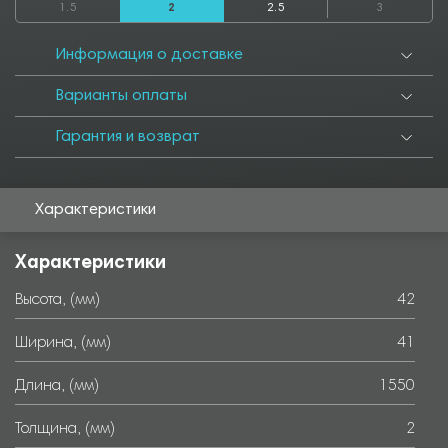
1.5
2
2.5
3
3550
4000
4050
4500
4550
5000
5050
5500
5550
6000
Информация о доставке
Варианты оплаты
Гарантия и возврат
Характеристики
Характеристики
Высота, (мм)
42
Ширина, (мм)
41
Длина, (мм)
1550
Толщина, (мм)
2