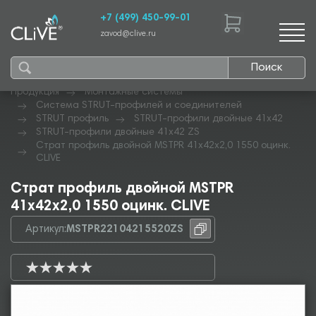
+7 (499) 450-99-01
zavod@clive.ru
Поиск
Продукция
Монтажные системы
Система STRUT-профилей и соединителей
STRUT профиль
STRUT-профили двойные 41х42
STRUT-профили двойные 41х42 ZS
Страт профиль двойной MSTPR 41х42х2,0 1550 оцинк.
CLIVE
Страт профиль двойной MSTPR
41х42х2,0 1550 оцинк. CLIVE
Артикул:
MSTPR22104215520ZS