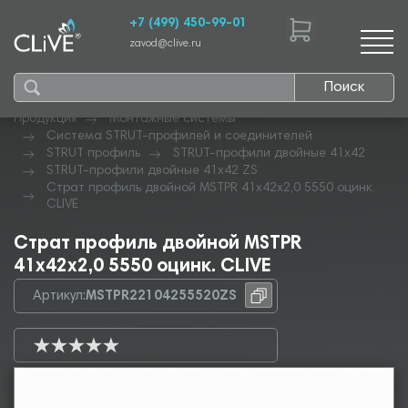
+7 (499) 450-99-01
zavod@clive.ru
Поиск
Продукция
Монтажные системы
Система STRUT-профилей и соединителей
STRUT профиль
STRUT-профили двойные 41х42
STRUT-профили двойные 41х42 ZS
Страт профиль двойной MSTPR 41х42х2,0 5550 оцинк.
CLIVE
Страт профиль двойной MSTPR
41х42х2,0 5550 оцинк. CLIVE
Артикул:
MSTPR22104255520ZS