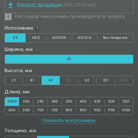
Каталог продукции
(PDF, 20.02 мб)
Нестандартные размеры производятся по запросу
Исполнение
?
ZS
HDZ
AISI304
AISI316
Без покрытия
Ширина, мм
41
Высота, мм
21
41
42
52
62
82
124
Длина, мм
5550
200
250
300
350
400
450
500
550
600
650
700
750
800
850
900
950
1000
1050
1100
1150
1200
1250
1300
1350
1400
1450
Показать все размеры
1500
1550
1600
1650
1700
1750
1800
1850
1900
Толщина, мм
1950
2000
2050
2500
2550
2800
2850
3000
3050