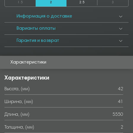
1.5
2
2.5
3
3500
3550
4000
4050
4500
4550
5000
5050
5500
6000
Информация о доставке
Варианты оплаты
Гарантия и возврат
Характеристики
Характеристики
Высота, (мм)
42
Ширина, (мм)
41
Длина, (мм)
5550
Толщина, (мм)
2