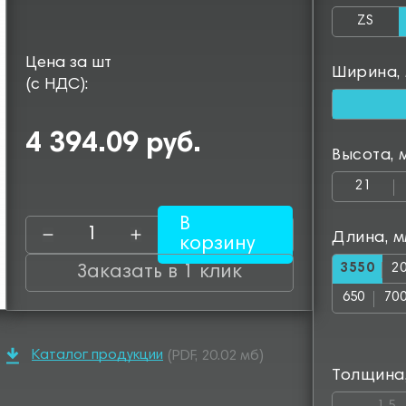
ZS
Цена за шт
Ширина,
(с НДС):
4 394.09 руб.
Высота, 
21
В
Длина, 
корзину
3550
2
Заказать в 1 клик
650
70
1150
12
Каталог продукции
(PDF, 20.02 мб)
1600
16
Толщина
2050
25