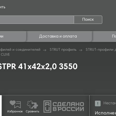
ить
Поиск
ии
Доставка и оплата
П
филей и соединителей
STRUT профиль
STRUT-профили 
 CLIVE
TPR 41х42х2,0 3550
Нестан
Избранное
Сравнить
Исполне