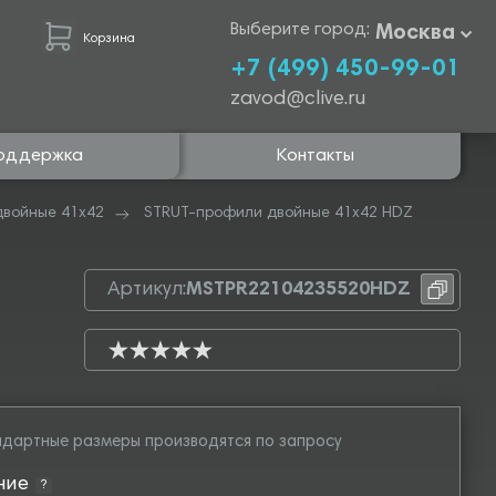
Выберите город:
Москва
Корзина
+7 (499) 450-99-01
zavod@clive.ru
оддержка
Контакты
двойные 41х42
STRUT-профили двойные 41х42 HDZ
Артикул:
MSTPR22104235520HDZ
дартные размеры производятся по запросу
ние
?