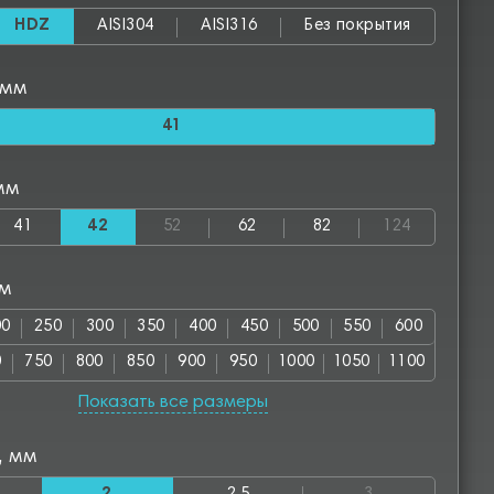
HDZ
AISI304
AISI316
Без покрытия
 мм
41
мм
41
42
52
62
82
124
мм
00
250
300
350
400
450
500
550
600
0
750
800
850
900
950
1000
1050
1100
00
1250
1300
1350
1400
1450
1500
1550
Показать все размеры
50
1700
1750
1800
1850
1900
1950
2000
, мм
00
2550
2800
2850
3000
3050
3500
4000