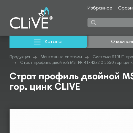
Избранное
Сравн
Каталог
О компан
Продукция
Монтажные системы
Система STRUT-про
Страт профиль двойной MSTPR 41х42х2,0 3550 гор. цинк
Страт профиль двойной MS
гор. цинк CLIVE