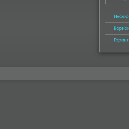
1.5
4050
4
Инфор
Вариа
Гарант