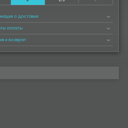
2
2.5
3
500
4550
5000
5050
5500
5550
6000
мация о доставке
нты оплаты
ия и возврат