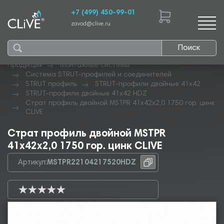
+7 (499) 450-99-01
zavod@clive.ru
Поиск
Продукция
Монтажные системы
Система STRUT-профилей и соединителей
STRUT профиль
STRUT-профили двойные 41х42
STRUT-профили двойные 41х42 HDZ
Страт профиль двойной MSTPR 41х42х2,0 1750 гор. цинк
CLIVE
Страт профиль двойной MSTPR
41х42х2,0 1750 гор. цинк CLIVE
Артикул:
MSTPR22104217520HDZ