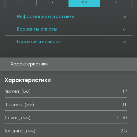
1.5
2
2.5
3
3550
4000
4050
4500
4550
5000
5050
5500
5550
6000
Информация о доставке
Варианты оплаты
Гарантия и возврат
Характеристики
Характеристики
Высота, (мм)
42
Ширина, (мм)
41
Длина, (мм)
1150
Толщина, (мм)
2.5