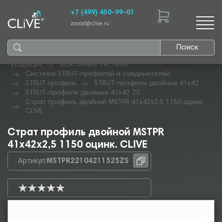
+7 (499) 450-99-01
zavod@clive.ru
Поиск
Продукция
Монтажные системы
Система STRUT-профилей и соединителей
STRUT профиль
STRUT-профили двойные 41х42
STRUT-профили двойные 41х42 ZS
Страт профиль двойной MSTPR 41х42х2,5 1150 оцинк.
CLIVE
Страт профиль двойной MSTPR
41х42х2,5 1150 оцинк. CLIVE
Артикул:
MSTPR22104211525ZS