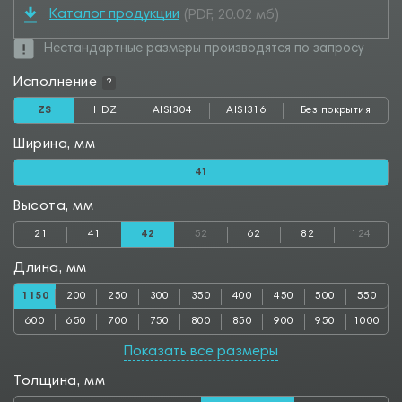
Каталог продукции
(PDF, 20.02 мб)
Нестандартные размеры производятся по запросу
Исполнение
?
ZS
HDZ
AISI304
AISI316
Без покрытия
Ширина, мм
41
Высота, мм
21
41
42
52
62
82
124
Длина, мм
1150
200
250
300
350
400
450
500
550
600
650
700
750
800
850
900
950
1000
1050
1100
1200
1250
1300
1350
1400
1450
1500
Показать все размеры
1550
1600
1650
1700
1750
1800
1850
1900
1950
Толщина, мм
2000
2050
2500
2550
2800
2850
3000
3050
3500