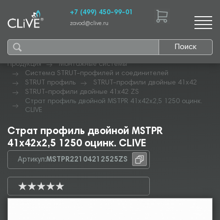
+7 (499) 450-99-01
zavod@clive.ru
Поиск
Продукция
Монтажные системы
Система STRUT-профилей и соединителей
STRUT профиль
STRUT-профили двойные 41х42
STRUT-профили двойные 41х42 ZS
Страт профиль двойной MSTPR 41х42х2,5 1250 оцинк.
CLIVE
Страт профиль двойной MSTPR
41х42х2,5 1250 оцинк. CLIVE
Артикул:
MSTPR22104212525ZS