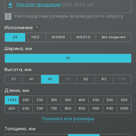
Каталог продукции
(PDF, 20.02 мб)
Нестандартные размеры производятся по запросу
Исполнение
?
ZS
HDZ
AISI304
AISI316
Без покрытия
Ширина, мм
41
Высота, мм
21
41
42
52
62
82
124
Длина, мм
1250
200
250
300
350
400
450
500
550
600
650
700
750
800
850
900
950
1000
1050
1100
1150
1200
1300
1350
1400
1450
1500
Показать все размеры
1550
1600
1650
1700
1750
1800
1850
1900
1950
Толщина, мм
2000
2050
2500
2550
2800
2850
3000
3050
3500