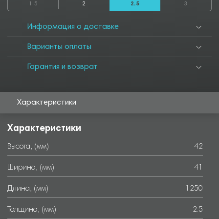
1.5
2
2.5
3
3550
4000
4050
4500
4550
5000
5050
5500
5550
6000
Информация о доставке
Варианты оплаты
Гарантия и возврат
Характеристики
Характеристики
Высота, (мм)
42
Ширина, (мм)
41
Длина, (мм)
1250
Толщина, (мм)
2.5