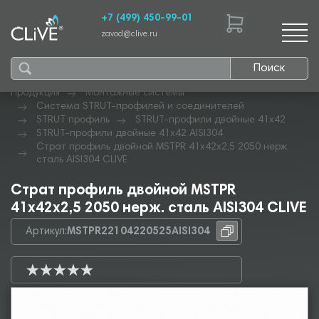
+7 (499) 450-99-01
zavod@clive.ru
Поиск
Продукция
Монтажные системы
Система STRUT-профилей и соединителей
STRUT профиль
STRUT-профили двойные 41х42
STRUT-профили двойные 41х42 AISI304
Страт профиль двойной MSTPR 41х42х2,5 2050 нерж.
сталь AISI304 CLIVE
Страт профиль двойной MSTPR
41х42х2,5 2050 нерж. сталь AISI304 CLIVE
Артикул:
MSTPR22104220525AISI304