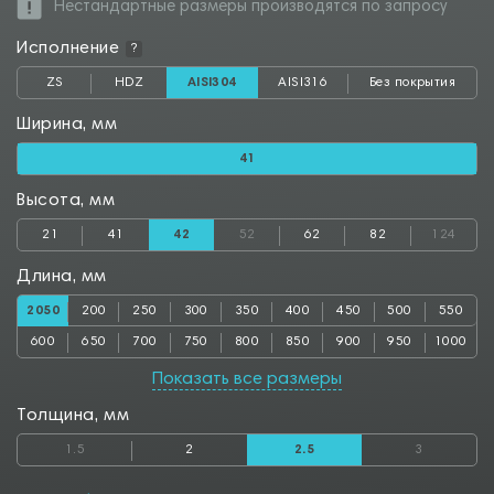
Нестандартные размеры производятся по запросу
Исполнение
?
ZS
HDZ
AISI304
AISI316
Без покрытия
Ширина, мм
41
Высота, мм
21
41
42
52
62
82
124
Длина, мм
2050
200
250
300
350
400
450
500
550
600
650
700
750
800
850
900
950
1000
1050
1100
1150
1200
1250
1300
1350
1400
1450
Показать все размеры
1500
1550
1600
1650
1700
1750
1800
1850
1900
Толщина, мм
1950
2000
2500
2550
2800
2850
3000
3050
3500
1.5
2
2.5
3
3550
4000
4050
4500
4550
5000
5050
5500
5550