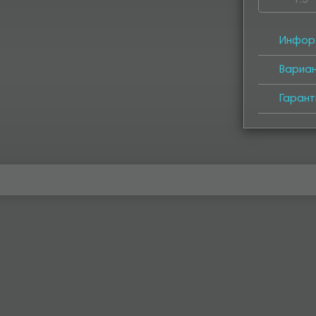
1.5
4050
4
Инфор
Вариа
Гарант