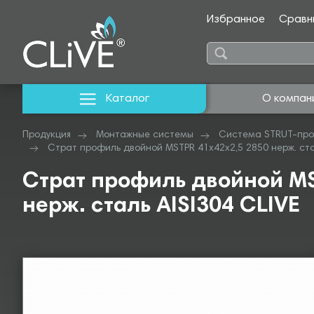
Избранное
Сравн
Каталог
О компан
Продукция
Монтажные системы
Система STRUT-про
Страт профиль двойной MSTPR 41х42х2,5 2850 нерж. стал
Страт профиль двойной MS
нерж. сталь AISI304 CLIVE