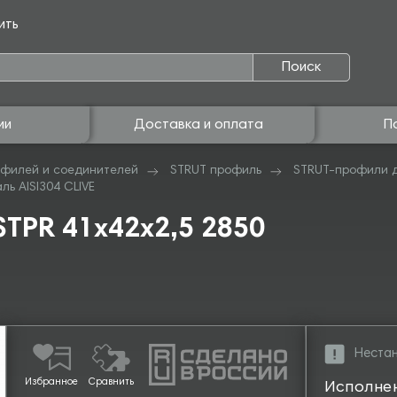
ить
Поиск
ии
Доставка и оплата
П
филей и соединителей
STRUT профиль
STRUT-профили 
ь AISI304 CLIVE
TPR 41х42х2,5 2850
Нестан
Избранное
Сравнить
Исполне