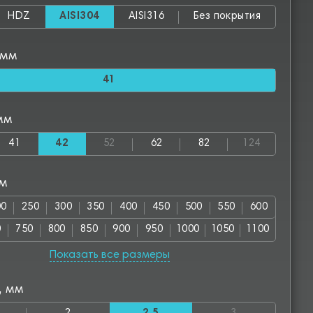
HDZ
AISI304
AISI316
Без покрытия
 мм
41
мм
41
42
52
62
82
124
мм
00
250
300
350
400
450
500
550
600
0
750
800
850
900
950
1000
1050
1100
00
1250
1300
1350
1400
1450
1500
1550
Показать все размеры
50
1700
1750
1800
1850
1900
1950
2000
, мм
00
2550
2800
3000
3050
3500
3550
4000