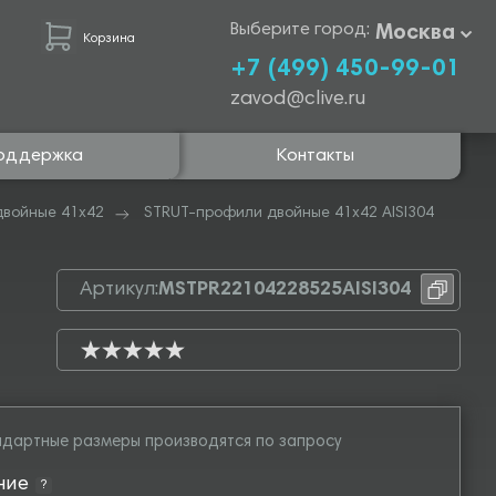
Выберите город:
Москва
Корзина
+7 (499) 450-99-01
zavod@clive.ru
оддержка
Контакты
двойные 41х42
STRUT-профили двойные 41х42 AISI304
Артикул:
MSTPR22104228525AISI304
дартные размеры производятся по запросу
ние
?