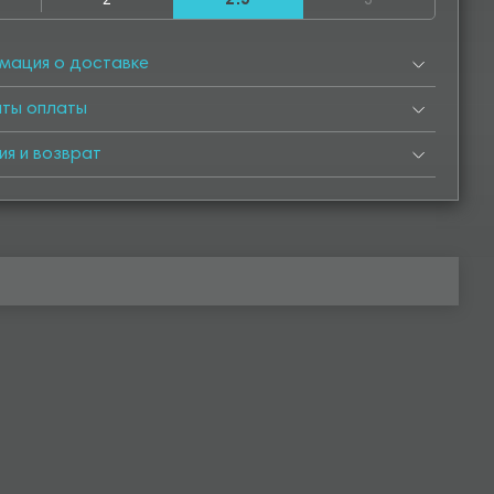
2
2.5
3
500
4550
5000
5050
5500
5550
6000
мация о доставке
нты оплаты
ия и возврат