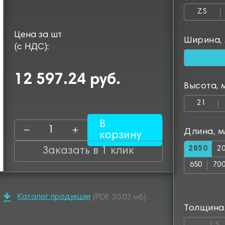
ZS
Цена за шт
Ширина,
(с НДС):
12 597.24 руб.
Высота, 
21
В
Длина, 
корзину
2850
2
Заказать в 1 клик
650
70
1150
12
Каталог продукции
(PDF, 20.02 мб)
1600
16
Толщина
2050
25