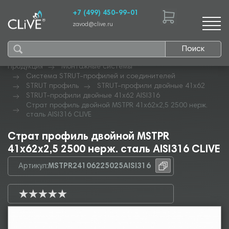
+7 (499) 450-99-01
zavod@clive.ru
Поиск
Продукция
Монтажные системы
Система STRUT-профилей и соединителей
STRUT профиль
STRUT-профили двойные 41х62
STRUT-профили двойные 41х62 AISI316
Страт профиль двойной MSTPR 41х62х2,5 2500 нерж.
сталь AISI316 CLIVE
Страт профиль двойной MSTPR
41х62х2,5 2500 нерж. сталь AISI316 CLIVE
Артикул:
MSTPR24106225025AISI316