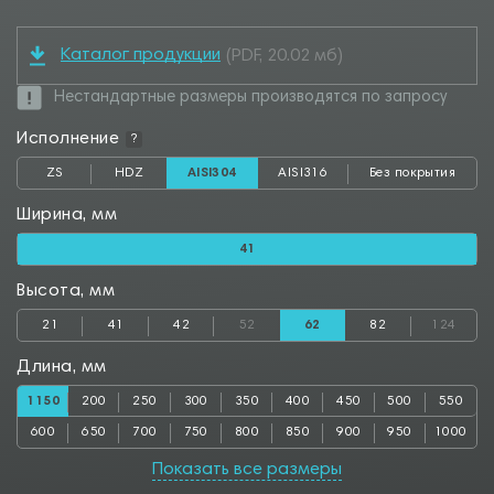
Каталог продукции
(PDF, 20.02 мб)
Нестандартные размеры производятся по запросу
Исполнение
?
ZS
HDZ
AISI304
AISI316
Без покрытия
Ширина, мм
41
Высота, мм
21
41
42
52
62
82
124
Длина, мм
1150
200
250
300
350
400
450
500
550
600
650
700
750
800
850
900
950
1000
1050
1100
1200
1250
1300
1350
1400
1450
1500
Показать все размеры