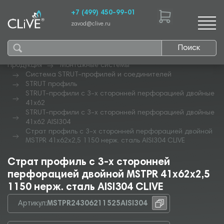
+7 (499) 450-99-01
zavod@clive.ru
Поиск
Продукция
Монтажные системы
Система STRUT-профилей и соединителей
STRUT профиль
STRUT-профили с 3-х сторонней перфорацией двойные
41х62
STRUT-профили с 3-х сторонней перфорацией двойные
41х62 AISI304
Страт профиль с 3-х сторонней перфорацией двойной
MSTPR 41х62х2,5 1150 нерж. сталь AISI304 CLIVE
Страт профиль с 3-х сторонней
перфорацией двойной MSTPR 41х62х2,5
1150 нерж. сталь AISI304 CLIVE
Артикул:
MSTPR24306211525AISI304