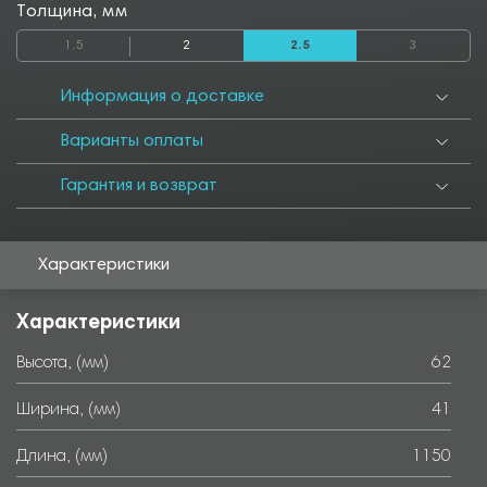
1550
1600
1650
1700
1750
1800
1850
1900
1950
Толщина, мм
2000
2050
2500
2550
2800
2850
3000
3050
3500
1.5
2
2.5
3
3550
4000
4050
4500
4550
5000
5050
5500
5550
6000
Информация о доставке
Варианты оплаты
Гарантия и возврат
Характеристики
Характеристики
Высота, (мм)
62
Ширина, (мм)
41
Длина, (мм)
1150