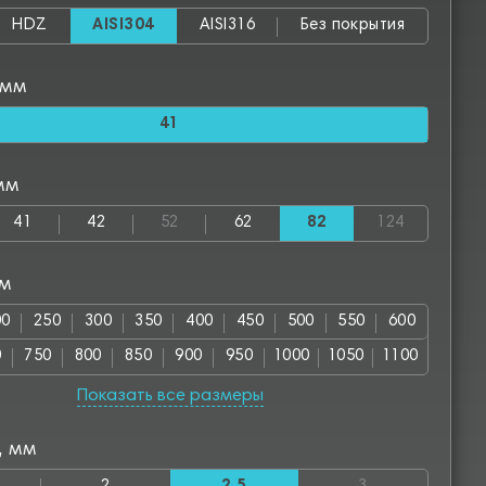
HDZ
AISI304
AISI316
Без покрытия
 мм
41
мм
41
42
52
62
82
124
мм
00
250
300
350
400
450
500
550
600
0
750
800
850
900
950
1000
1050
1100
00
1250
1300
1400
1450
1500
1550
1600
Показать все размеры
00
1750
1800
1850
1900
1950
2000
2050
, мм
00
2250
2350
2400
2500
2550
2600
2800