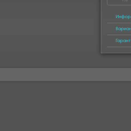
1.5
2850
29
3750
38
Инфор
5050
Вариа
Гарант