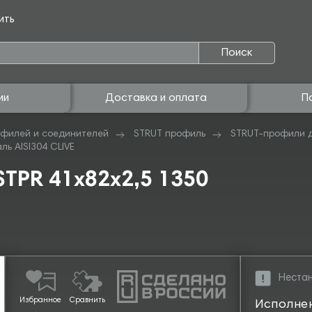
ить
Поиск
ии
Доставка и оплата
П
филей и соединителей
STRUT профиль
STRUT-профили 
ь AISI304 CLIVE
TPR 41х82х2,5 1350
Нестан
Избранное
Сравнить
Исполне