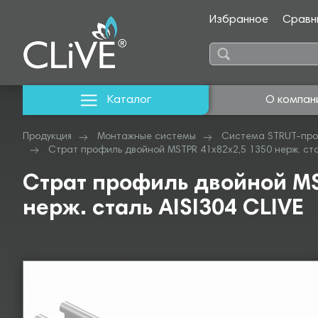
Избранное
Сравн
Каталог
О компан
Продукция
Монтажные системы
Система STRUT-про
Страт профиль двойной MSTPR 41х82х2,5 1350 нерж. стал
Страт профиль двойной MS
нерж. сталь AISI304 CLIVE