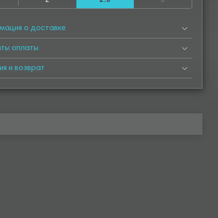
2
2.5
3
00
2950
3000
3050
3300
3500
3550
3700
50
4000
4050
4250
4500
4550
4950
5000
мация о доставке
5500
5550
5700
6000
6500
нты оплаты
ия и возврат