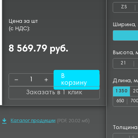
ZS
Цена за шт
Ширина,
(с НДС):
8 569.79 руб.
Высота, 
21
В
Длина, 
корзину
1350
2
Заказать в 1 клик
650
70
1150
12
Каталог продукции
(PDF, 20.02 мб)
1650
17
Толщина
2100
22