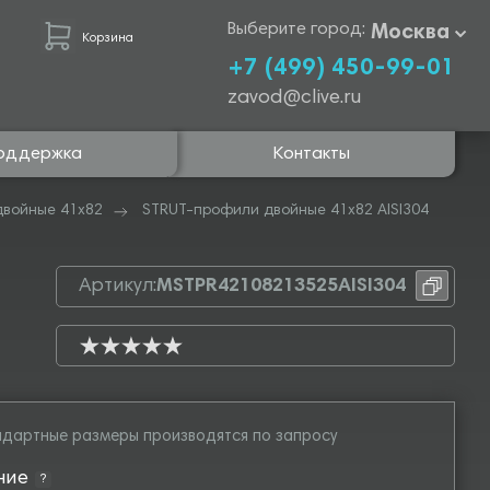
Выберите город:
Москва
Корзина
+7 (499) 450-99-01
zavod@clive.ru
оддержка
Контакты
двойные 41х82
STRUT-профили двойные 41х82 AISI304
Артикул:
MSTPR42108213525AISI304
дартные размеры производятся по запросу
ние
?