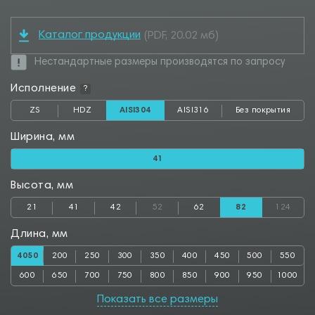
Каталог продукции
(PDF, 20.02 мб)
Нестандартные размеры производятся по запросу
Исполнение
?
ZS
HDZ
AISI304
AISI316
Без покрытия
Ширина, мм
41
Высота, мм
21
41
42
52
62
82
124
Длина, мм
4050
200
250
300
350
400
450
500
550
600
650
700
750
800
850
900
950
1000
1050
1100
1150
1200
1250
1300
1350
1400
1450
Показать все размеры