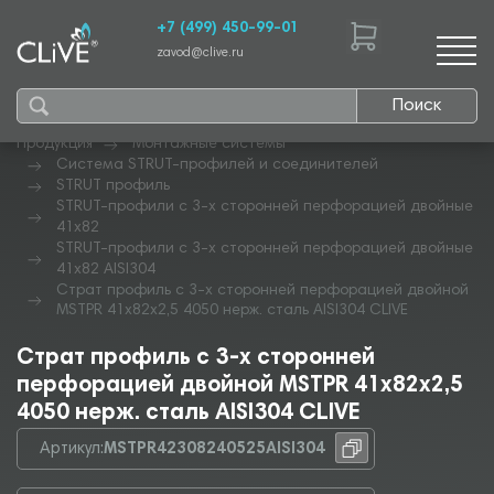
+7 (499) 450-99-01
zavod@clive.ru
Поиск
Продукция
Монтажные системы
Система STRUT-профилей и соединителей
STRUT профиль
STRUT-профили с 3-х сторонней перфорацией двойные
41х82
STRUT-профили с 3-х сторонней перфорацией двойные
41х82 AISI304
Страт профиль с 3-х сторонней перфорацией двойной
MSTPR 41х82х2,5 4050 нерж. сталь AISI304 CLIVE
Страт профиль с 3-х сторонней
перфорацией двойной MSTPR 41х82х2,5
4050 нерж. сталь AISI304 CLIVE
Артикул:
MSTPR42308240525AISI304