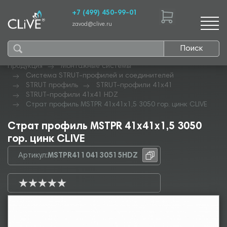
+7 (499) 450-99-01
zavod@clive.ru
Поиск
Продукция
Монтажные системы
Система STRUT-профилей и соединителей
STRUT профиль
STRUT-профили 41х41
STRUT-профили 41х41 HDZ
Страт профиль MSTPR 41х41х1,5 3050 гор. цинк CLIVE
Страт профиль MSTPR 41х41х1,5 3050
гор. цинк CLIVE
Артикул:
MSTPR41104130515HDZ