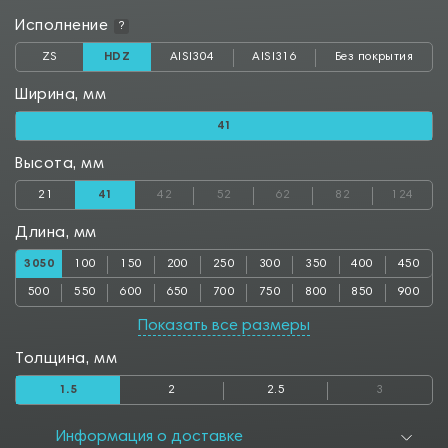
Исполнение
?
ZS
HDZ
AISI304
AISI316
Без покрытия
Ширина, мм
41
Высота, мм
21
41
42
52
62
82
124
Длина, мм
3050
100
150
200
250
300
350
400
450
500
550
600
650
700
750
800
850
900
950
1000
1050
1100
1150
1200
1250
1300
1350
Показать все размеры
1400
1450
1500
1550
1600
1650
1700
1750
1800
Толщина, мм
1850
1900
1950
2000
2050
2100
2150
2200
2250
1.5
2
2.5
3
2300
2350
2400
2450
2500
2550
2600
2650
2700
2750
2800
2850
2900
2950
3000
3100
3150
3200
Информация о доставке