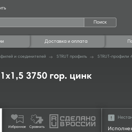
ить
Поиск
ии
Доставка и оплата
П
филей и соединителей
STRUT профиль
STRUT-профили 
х1,5 3750 гор. цинк
Нестан
Избранное
Сравнить
Исполне