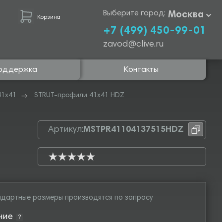
Выберите город:
Москва
Корзина
+7 (499) 450-99-01
zavod@clive.ru
оддержка
Контакты
41х41
STRUT-профили 41х41 HDZ
Артикул:
MSTPR41104137515HDZ
дартные размеры производятся по запросу
ние
?