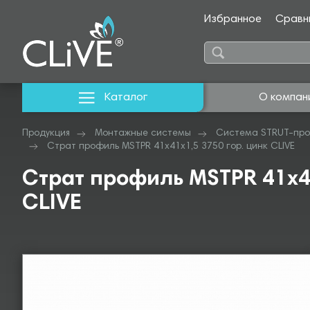
Избранное
Сравн
Каталог
О компан
Продукция
Монтажные системы
Система STRUT-про
Страт профиль MSTPR 41х41х1,5 3750 гор. цинк CLIVE
Страт профиль MSTPR 41х41
CLIVE