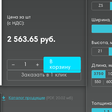
ZS
Цена за шт
Ширина,
(с НДС):
2 563.65 руб.
Высота, 
21
В
Длина, 
корзину
3750
1
Заказать в 1 клик
550
60
1050
11
Каталог продукции
(PDF, 20.02 мб)
1500
15
Толщина
1950
20