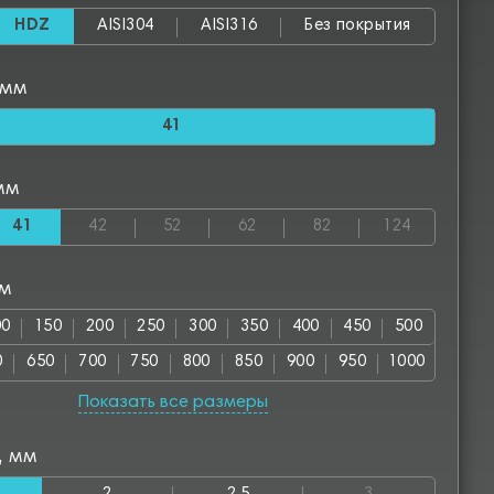
HDZ
AISI304
AISI316
Без покрытия
 мм
41
мм
41
42
52
62
82
124
мм
00
150
200
250
300
350
400
450
500
0
650
700
750
800
850
900
950
1000
00
1150
1200
1250
1300
1350
1400
1450
Показать все размеры
50
1600
1650
1700
1750
1800
1850
1900
, мм
00
2050
2100
2150
2200
2250
2300
2350