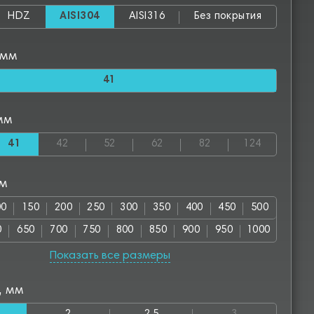
HDZ
AISI304
AISI316
Без покрытия
 мм
41
мм
41
42
52
62
82
124
мм
00
150
200
250
300
350
400
450
500
0
650
700
750
800
850
900
950
1000
00
1150
1200
1250
1300
1350
1400
1450
Показать все размеры
50
1600
1650
1700
1750
1800
1850
1900
, мм
00
2050
2100
2150
2200
2250
2300
2350