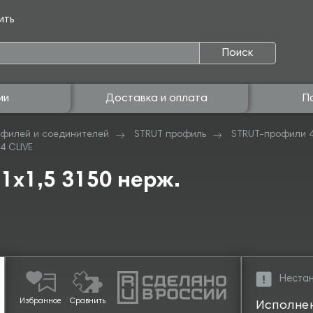
ить
Поиск
ии
Доставка и оплата
П
филей и соединителей
STRUT профиль
STRUT-профили 
4 CLIVE
1х1,5 3150 нерж.
Нестан
Избранное
Сравнить
Исполне