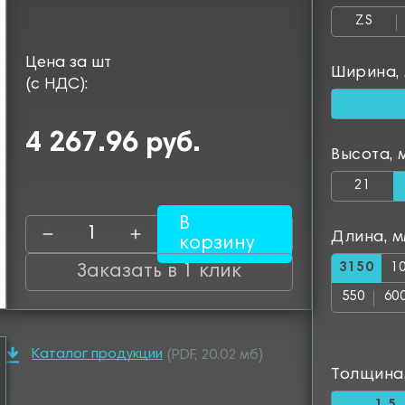
ZS
Цена за шт
Ширина,
(с НДС):
4 267.96 руб.
Высота, 
21
В
Длина, 
корзину
3150
1
Заказать в 1 клик
550
60
1050
11
Каталог продукции
(PDF, 20.02 мб)
1500
15
Толщина
1950
20