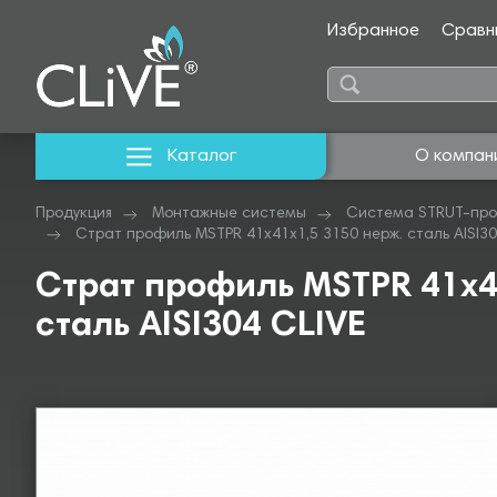
Избранное
Сравн
Каталог
О компан
Продукция
Монтажные системы
Система STRUT-про
Страт профиль MSTPR 41х41х1,5 3150 нерж. сталь AISI30
Страт профиль MSTPR 41х4
сталь AISI304 CLIVE