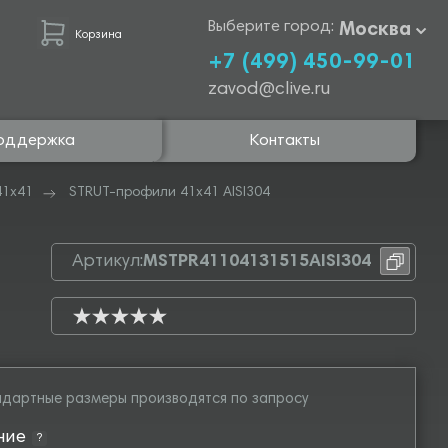
Выберите город:
Москва
Корзина
+7 (499) 450-99-01
zavod@clive.ru
оддержка
Контакты
41х41
STRUT-профили 41х41 AISI304
Артикул:
MSTPR41104131515AISI304
дартные размеры производятся по запросу
ние
?