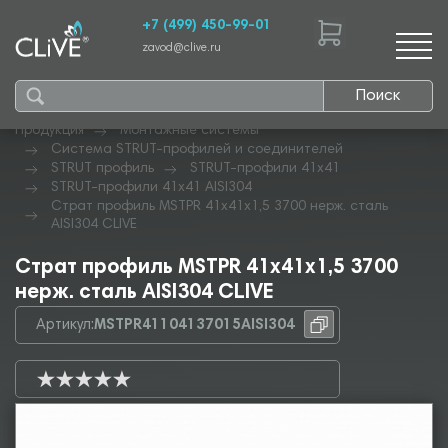
+7 (499) 450-99-01
zavod@clive.ru
Поиск
Продукция
Монтажные системы
Система STRUT-профилей и соединителей
STRUT профиль
STRUT-профили 41х41
STRUT-профили 41х41 AISI304
Страт профиль MSTPR 41х41х1,5 3700 нерж. сталь
AISI304 CLIVE
Страт профиль MSTPR 41х41х1,5 3700
нерж. сталь AISI304 CLIVE
Артикул:
MSTPR41104137015AISI304