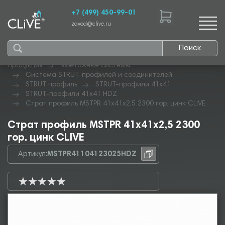
+7 (499) 450-99-01
zavod@clive.ru
Поиск
Продукция
Монтажные системы
Система STRUT-профилей и соединителей
STRUT профиль
STRUT-профили 41х41
STRUT-профили 41х41 HDZ
Страт профиль MSTPR 41х41х2,5 2300 гор. цинк CLIVE
Страт профиль MSTPR 41х41х2,5 2300
гор. цинк CLIVE
Артикул:
MSTPR41104123025HDZ