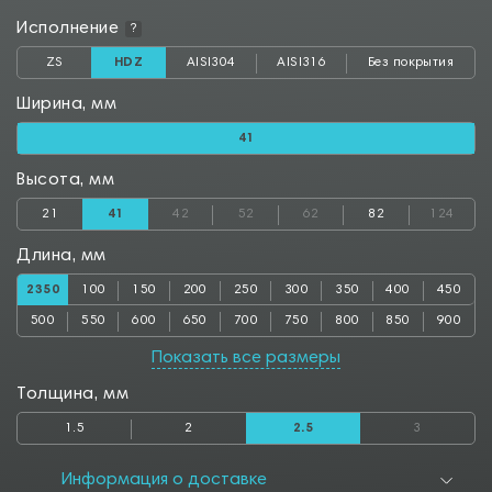
Исполнение
?
ZS
HDZ
AISI304
AISI316
Без покрытия
Ширина, мм
41
Высота, мм
21
41
42
52
62
82
124
Длина, мм
2350
100
150
200
250
300
350
400
450
500
550
600
650
700
750
800
850
900
950
1000
1050
1100
1150
1200
1250
1300
1350
Показать все размеры
1400
1450
1500
1550
1600
1650
1700
1750
1800
Толщина, мм
1850
1900
1950
2000
2050
2100
2150
2200
2250
1.5
2
2.5
3
2300
2400
2450
2500
2550
2600
2650
2700
2750
2800
2850
2900
2950
3000
3050
3100
3150
3200
Информация о доставке