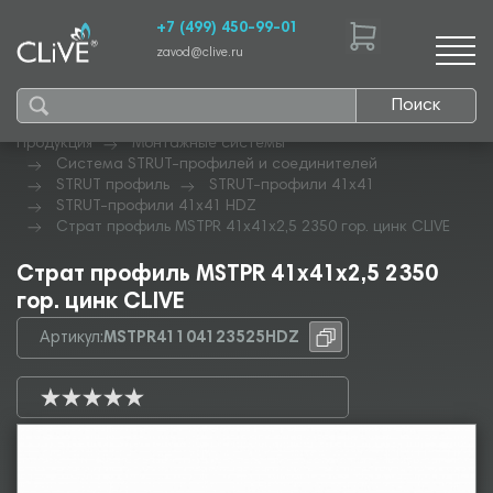
+7 (499) 450-99-01
zavod@clive.ru
Поиск
Продукция
Монтажные системы
Система STRUT-профилей и соединителей
STRUT профиль
STRUT-профили 41х41
STRUT-профили 41х41 HDZ
Страт профиль MSTPR 41х41х2,5 2350 гор. цинк CLIVE
Страт профиль MSTPR 41х41х2,5 2350
гор. цинк CLIVE
Артикул:
MSTPR41104123525HDZ