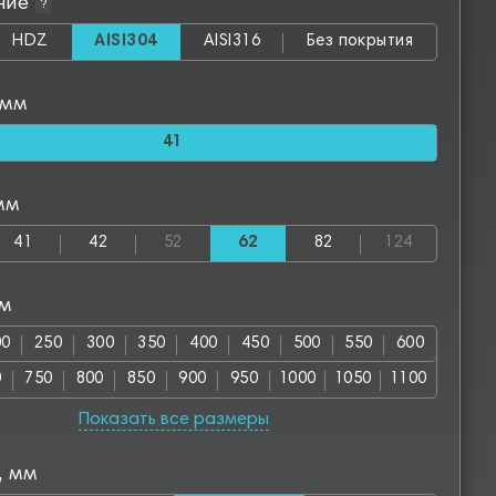
ние
?
HDZ
AISI304
AISI316
Без покрытия
 мм
41
мм
41
42
52
62
82
124
мм
00
250
300
350
400
450
500
550
600
0
750
800
850
900
950
1000
1050
1100
00
1250
1300
1350
1400
1450
1500
1550
Показать все размеры
50
1700
1750
1800
1850
1900
1950
2000
, мм
00
2550
2800
2850
3000
3050
3550
4000