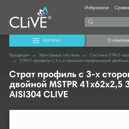
Избранное
Сравн
Каталог
О компан
Продукция
Монтажные системы
Система STRUT-про
STRUT-профили с 3-х сторонней перфорацией двойные 
Страт профиль с 3-х стор
двойной MSTPR 41х62х2,5 3
AISI304 CLIVE