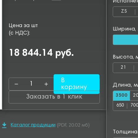
Исполне
ZS
Цена за шт
Ширина,
(с НДС):
18 844.14 руб.
Высота, 
21
В
Длина, 
корзину
3500
2
Заказать в 1 клик
650
70
1150
12
Каталог продукции
(PDF, 20.02 мб)
1600
16
Толщина
2050
25