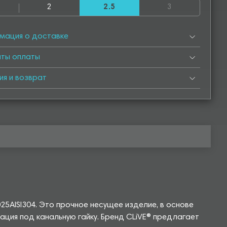
2
2.5
3
500
4550
5000
5050
5500
5550
6000
мация о доставке
нты оплаты
ия и возврат
5AISI304. Это прочное несущее изделие, в основе
ия под канальную гайку. Бренд CLiVE® предлагает