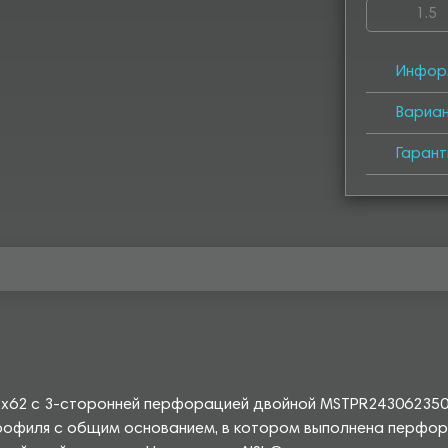
1.5
4050
4
Инфор
Вариа
Гарант
1х62 с 3-сторонней перфорацией двойной MSTPR2430623502
офиля с общим основанием, в котором выполнена перфорац