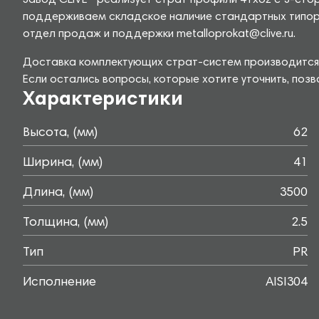
Завод CLiVE® реализует страт профили 41х62 с 3-сто
поддерживаем складское наличие стандартных типораз
отдел продаж и поддержки metalloprokat@clive.ru.
Доставка комплектующих страт-систем производится 
Если остались вопросы, которые хотите уточнить, поз
Характеристики
Высота, (мм)
62
Ширина, (мм)
41
Длина, (мм)
3500
Толщина, (мм)
2.5
Тип
PR
Исполнение
AISI304