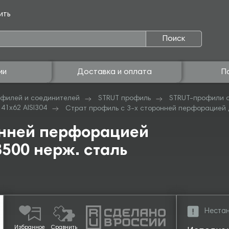
ить
Поиск
ии
Доставка и оплата
П
филей и соединителей
STRUT профиль
STRUT-профили с
41х62 AISI304
Страт профиль с 3-х сторонней перфорацией дв
онней перфорацией
500 нерж. сталь
Нестан
Избранное
Сравнить