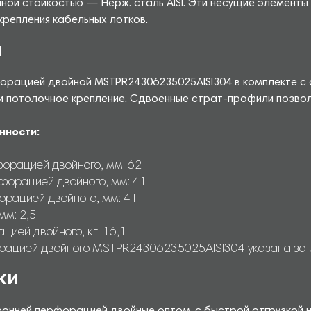
ной стойкостью — Нерж. сталь AISI. Эти несущие элемент
крепления кабельных лотков.
й
форацией двойной MSTPR24306235025AISI304 в комплекте 
и потолочное крепление. Сдвоенные страт-профили позволяю
нности:
орацией двойного, мм: 62
форацией двойного, мм: 41
орацией двойного, мм: 41
мм: 2,5
ией двойного, кг: 16,1
рацией двойного MSTPR24306235025AISI304 указана за из
ки