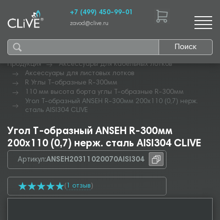
+7 (499) 450-99-01
zavod@clive.ru
Поиск
Продукция
Аксессуары для кабельных лотков
Аксессуары для листовых лотков
R Углы Т-образные R-300мм
110 мм высота борта углы Т-образные R-300мм
Угол Т-образный ANSEH R-300мм 200х110 (0,7) нерж.
сталь AISI304 CLIVE
Угол Т-образный ANSEH R-300мм
200х110 (0,7) нерж. сталь AISI304 CLIVE
Артикул:
ANSEH20311020070AISI304
(
1 отзыв
)