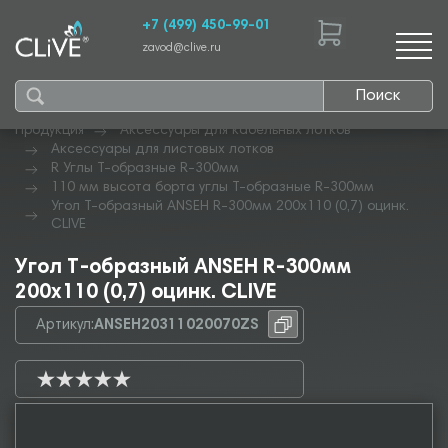
+7 (499) 450-99-01
zavod@clive.ru
Поиск
Продукция
Аксессуары для кабельных лотков
Аксессуары для листовых лотков
R Углы Т-образные R-300мм
110 мм высота борта углы Т-образные R-300мм
Угол Т-образный ANSEH R-300мм 200х110 (0,7) оцинк.
CLIVE
Угол Т-образный ANSEH R-300мм
200х110 (0,7) оцинк. CLIVE
Артикул:
ANSEH20311020070ZS