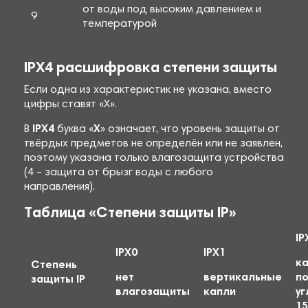
от воды под высоким давлением и
9
температурой
IPX4 расшифровка степени защиты
Если одна из характеристик не указана, вместо
цифры ставят «X».
В
IPX4
буква «
X
» означает, что уровень защиты от
твёрдых предметов не определён или не заявлен,
поэтому указана только влагозащита устройства
(4 – защита от брызг воды с любого
направления).
Таблица «Степени защиты IP»
IP
IPX0
IPX1
к
Cтепень
нет
вертикальные
п
защиты IP
влагозащиты
капли
уг
15