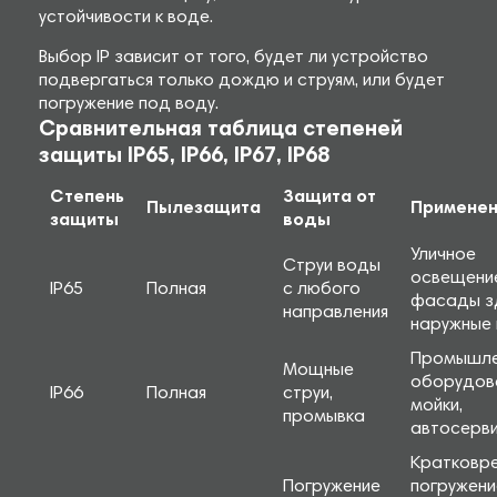
устойчивости к воде.
Выбор IP зависит от того, будет ли устройство
подвергаться только дождю и струям, или будет
погружение под воду.
Сравнительная таблица степеней
защиты IP65, IP66, IP67, IP68
Степень
Защита от
Пылезащита
Примене
защиты
воды
Уличное
Струи воды
освещени
IP65
Полная
с любого
фасады з
направления
наружные
Промышле
Мощные
оборудов
IP66
Полная
струи,
мойки,
промывка
автосерв
Кратковр
Погружение
погружени