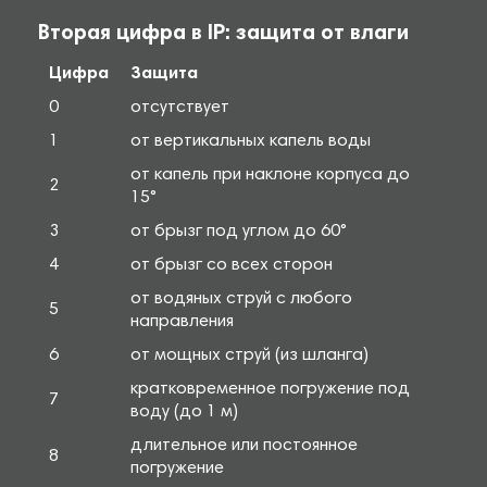
Вторая цифра в IP: защита от влаги
Цифра
Защита
0
отсутствует
1
от вертикальных капель воды
от капель при наклоне корпуса до
2
15°
3
от брызг под углом до 60°
4
от брызг со всех сторон
от водяных струй с любого
5
направления
6
от мощных струй (из шланга)
кратковременное погружение под
7
воду (до 1 м)
длительное или постоянное
8
погружение