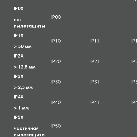
IP0X
IP00
нет
пылезащиты
IP1X
IP10
IP11
IP
> 50 мм
IP2X
IP20
IP21
IP
> 12,5 мм
IP3X
IP30
IP31
IP
> 2,5 мм
IP4X
IP40
IP41
IP
> 1 мм
IP5X
IP50
частичная
пылезащита