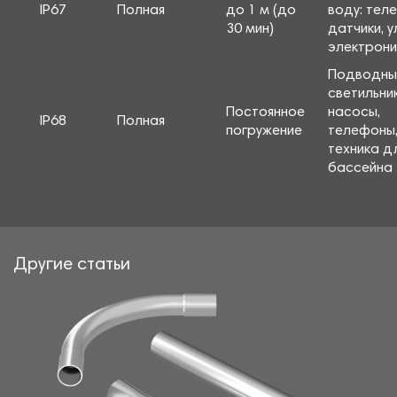
IP67
Полная
до 1 м (до
воду: тел
30 мин)
датчики, у
электрони
Подводны
светильник
Постоянное
насосы,
IP68
Полная
погружение
телефоны
техника д
бассейна
Другие статьи