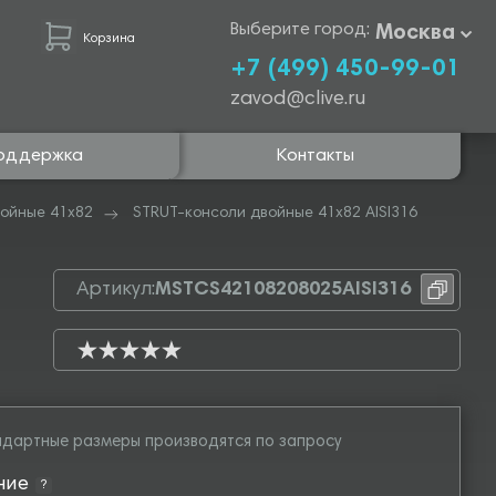
Выберите город:
Москва
Корзина
+7 (499) 450-99-01
zavod@clive.ru
оддержка
Контакты
войные 41х82
STRUT-консоли двойные 41х82 AISI316
Артикул:
MSTCS42108208025AISI316
дартные размеры производятся по запросу
ние
?