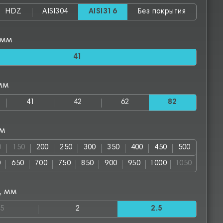
HDZ
AISI304
AISI316
Без покрытия
 мм
41
мм
41
42
62
82
мм
0
150
200
250
300
350
400
450
500
0
650
700
750
850
900
950
1000
1050
, мм
.5
2
2.5