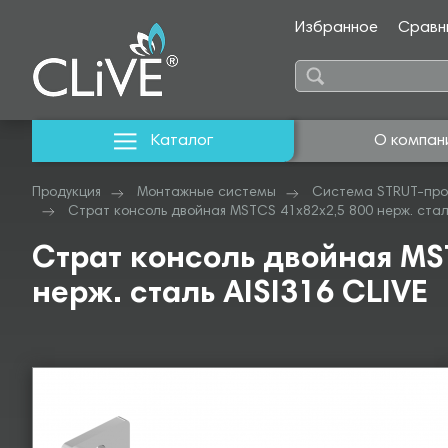
Избранное
Сравн
Каталог
О компан
Продукция
Монтажные системы
Система STRUT-про
Страт консоль двойная MSTCS 41х82х2,5 800 нерж. сталь
Страт консоль двойная MS
нерж. сталь AISI316 CLIVE