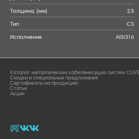
Толщина, (мм)
2.5
Тип
CS
Исполнение
AISI316
Каталог металлических кабеленесущих систем CLiV
Скидки и специальные предложения
Сертификаты на продукцию
Статьи
Акции
rutube
vk_video.
Vk.