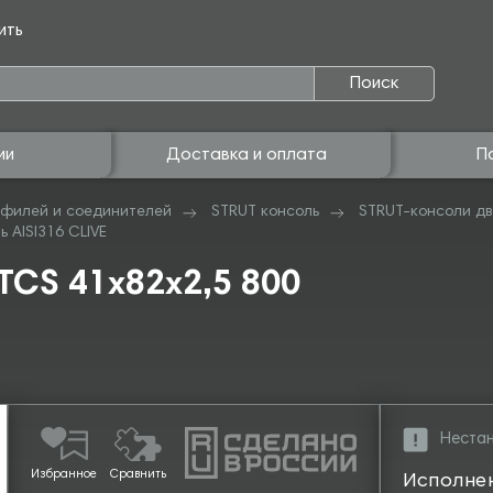
ить
Поиск
ии
Доставка и оплата
П
филей и соединителей
STRUT консоль
STRUT-консоли д
 AISI316 CLIVE
TCS 41х82х2,5 800
Нестан
Избранное
Сравнить
Исполне