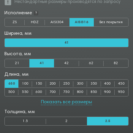
Нестандартные размеры производятся по запросу
Исполнение
?
ZS
HDZ
AISI304
AISI316
Без покрытия
Ширина, мм
41
Высота, мм
21
41
42
62
82
Длина, мм
650
100
150
200
250
300
350
400
450
500
550
600
700
750
800
850
900
950
1000
Показать все размеры
Толщина, мм
1.5
2
2.5