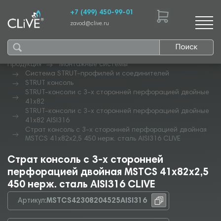
+7 (499) 450-99-01
zavod@clive.ru
Поиск
Продукция
Монтажные системы
Система STRUT-профилей и соединителей
STRUT консоль
STRUT-консоли с 3-х сторонней перфорацией двойные
41х82
STRUT-консоли с 3-х сторонней перфорацией двойные
41х82 AISI316
Страт консоль с 3-х сторонней перфорацией двойная
MSTCS 41х82х2,5 450 нерж. сталь AISI316 CLIVE
Страт консоль с 3-х сторонней
перфорацией двойная MSTCS 41х82х2,5
450 нерж. сталь AISI316 CLIVE
Артикул:
MSTCS42308204525AISI316