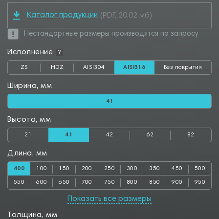
Каталог продукции
(PDF, 20.02 мб)
Нестандартные размеры производятся по запросу
Исполнение
?
ZS
HDZ
AISI304
AISI316
Без покрытия
Ширина, мм
41
Высота, мм
21
41
42
62
82
Длина, мм
400
100
150
200
250
300
350
450
500
550
600
650
700
750
800
850
900
950
1000
Показать все размеры
Толщина, мм