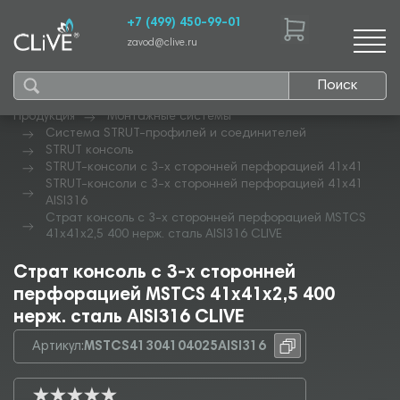
+7 (499) 450-99-01
zavod@clive.ru
Поиск
Продукция
Монтажные системы
Система STRUT-профилей и соединителей
STRUT консоль
STRUT-консоли с 3-х сторонней перфорацией 41х41
STRUT-консоли с 3-х сторонней перфорацией 41х41
AISI316
Страт консоль с 3-х сторонней перфорацией MSTCS
41х41х2,5 400 нерж. сталь AISI316 CLIVE
Страт консоль с 3-х сторонней
перфорацией MSTCS 41х41х2,5 400
нерж. сталь AISI316 CLIVE
Артикул:
MSTCS41304104025AISI316