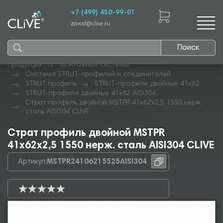
+7 (499) 450-99-01
zavod@clive.ru
Поиск
Продукция
Монтажные системы
Система STRUT-профилей и соединителей
STRUT профиль
STRUT-профили двойные 41х62
STRUT-профили двойные 41х62 AISI304
Страт профиль двойной MSTPR 41х62х2,5 1550 нерж.
сталь AISI304 CLIVE
Страт профиль двойной MSTPR
41х62х2,5 1550 нерж. сталь AISI304 CLIVE
Артикул:
MSTPR24106215525AISI304