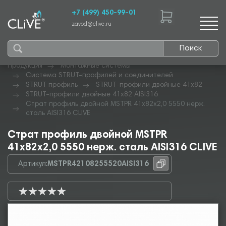
+7 (499) 450-99-01
zavod@clive.ru
Поиск
Продукция
Монтажные системы
Система STRUT-профилей и соединителей
STRUT профиль
STRUT-профили двойные 41х82
STRUT-профили двойные 41х82 AISI316
Страт профиль двойной MSTPR 41х82х2,0 5550 нерж.
сталь AISI316 CLIVE
Страт профиль двойной MSTPR
41х82х2,0 5550 нерж. сталь AISI316 CLIVE
Артикул:
MSTPR42108255520AISI316