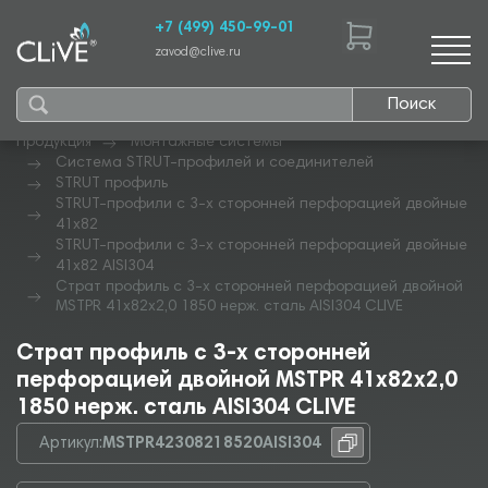
+7 (499) 450-99-01
zavod@clive.ru
Поиск
Продукция
Монтажные системы
Система STRUT-профилей и соединителей
STRUT профиль
STRUT-профили с 3-х сторонней перфорацией двойные
41х82
STRUT-профили с 3-х сторонней перфорацией двойные
41х82 AISI304
Страт профиль с 3-х сторонней перфорацией двойной
MSTPR 41х82х2,0 1850 нерж. сталь AISI304 CLIVE
Страт профиль с 3-х сторонней
перфорацией двойной MSTPR 41х82х2,0
1850 нерж. сталь AISI304 CLIVE
Артикул:
MSTPR42308218520AISI304