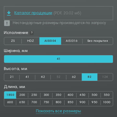
Каталог продукции
(PDF, 20.02 мб)
Нестандартные размеры производятся по запросу
Исполнение
?
ZS
HDZ
AISI304
AISI316
Без покрытия
Ширина, мм
41
Высота, мм
21
41
42
52
62
82
124
Длина, мм
1850
200
250
300
350
400
450
500
550
600
650
700
750
800
850
900
950
1000
1050
1100
1150
1200
1250
1300
1350
1400
1450
Показать все размеры