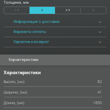
1500
1550
1600
1650
1700
1750
1800
1900
1950
Толщина, мм
2000
2050
2300
2500
2550
2800
2850
3000
3050
1.5
2
2.5
3
3500
3550
4000
4050
4500
4550
5000
5050
5500
5550
6000
Информация о доставке
Варианты оплаты
Гарантия и возврат
Характеристики
Характеристики
Высота, (мм)
82
Ширина, (мм)
41
Длина, (мм)
1850