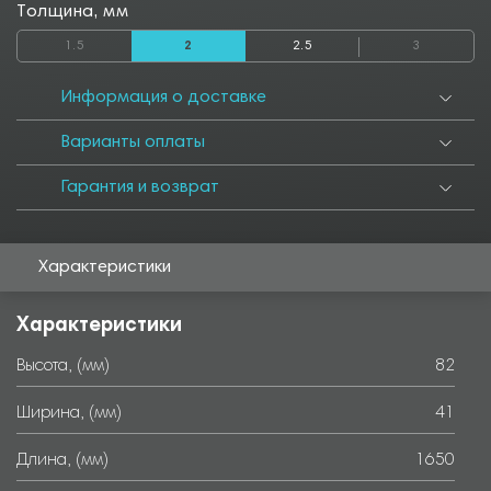
1500
1550
1600
1700
1750
1800
1850
1900
1950
Толщина, мм
2000
2050
2300
2500
2550
2800
2850
3000
3050
1.5
2
2.5
3
3500
3550
4000
4050
4500
4550
5000
5050
5500
5550
6000
Информация о доставке
Варианты оплаты
Гарантия и возврат
Характеристики
Характеристики
Высота, (мм)
82
Ширина, (мм)
41
Длина, (мм)
1650