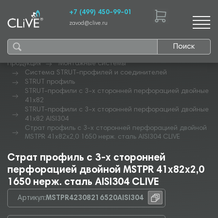
+7 (499) 450-99-01
zavod@clive.ru
Поиск
Продукция
Монтажные системы
Система STRUT-профилей и соединителей
STRUT профиль
STRUT-профили с 3-х сторонней перфорацией двойные
41х82
STRUT-профили с 3-х сторонней перфорацией двойные
41х82 AISI304
Страт профиль с 3-х сторонней перфорацией двойной
MSTPR 41х82х2,0 1650 нерж. сталь AISI304 CLIVE
Страт профиль с 3-х сторонней
перфорацией двойной MSTPR 41х82х2,0
1650 нерж. сталь AISI304 CLIVE
Артикул:
MSTPR42308216520AISI304