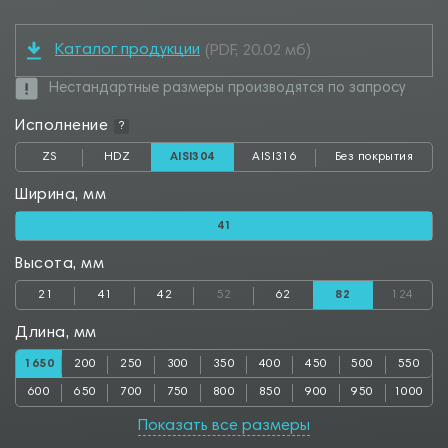
Каталог продукции
(PDF, 20.02 мб)
Нестандартные размеры производятся по запросу
Исполнение
?
ZS
HDZ
AISI304
AISI316
Без покрытия
Ширина, мм
41
Высота, мм
21
41
42
52
62
82
124
Длина, мм
1650
200
250
300
350
400
450
500
550
600
650
700
750
800
850
900
950
1000
1050
1100
1150
1200
1250
1300
1350
1400
1450
Показать все размеры