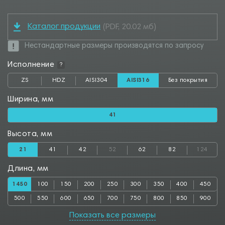
Каталог продукции
(PDF, 20.02 мб)
Нестандартные размеры производятся по запросу
Исполнение
?
ZS
HDZ
AISI304
AISI316
Без покрытия
Ширина, мм
41
Высота, мм
21
41
42
52
62
82
124
Длина, мм
1450
100
150
200
250
300
350
400
450
500
550
600
650
700
750
800
850
900
950
1000
1050
1100
1150
1200
1250
1300
1350
Показать все размеры