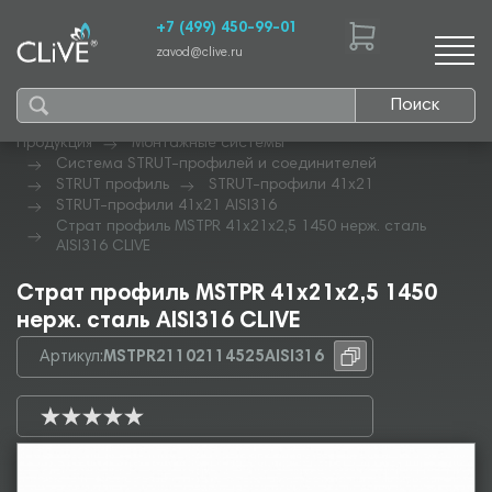
+7 (499) 450-99-01
zavod@clive.ru
Поиск
Продукция
Монтажные системы
Система STRUT-профилей и соединителей
STRUT профиль
STRUT-профили 41х21
STRUT-профили 41х21 AISI316
Страт профиль MSTPR 41х21х2,5 1450 нерж. сталь
AISI316 CLIVE
Страт профиль MSTPR 41х21х2,5 1450
нерж. сталь AISI316 CLIVE
Артикул:
MSTPR21102114525AISI316