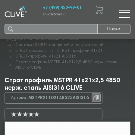
+7 (499) 450-99-01
zavod@clive.ru
Поиск
Продукция
Монтажные системы
Система STRUT-профилей и соединителей
STRUT профиль
STRUT-профили 41х21
STRUT-профили 41х21 AISI316
Страт профиль MSTPR 41х21х2,5 4850 нерж. сталь
AISI316 CLIVE
Страт профиль MSTPR 41х21х2,5 4850
нерж. сталь AISI316 CLIVE
Артикул:
MSTPR21102148525AISI316