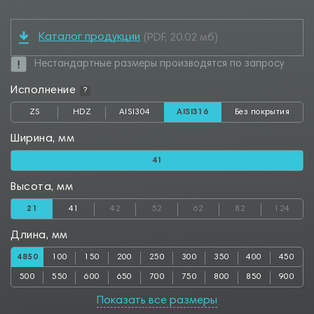
Каталог продукции
(PDF, 20.02 мб)
Нестандартные размеры производятся по запросу
Исполнение
?
ZS
HDZ
AISI304
AISI316
Без покрытия
Ширина, мм
41
Высота, мм
21
41
42
52
62
82
124
Длина, мм
4850
100
150
200
250
300
350
400
450
500
550
600
650
700
750
800
850
900
950
1000
1050
1100
1150
1200
1250
1300
1350
Показать все размеры