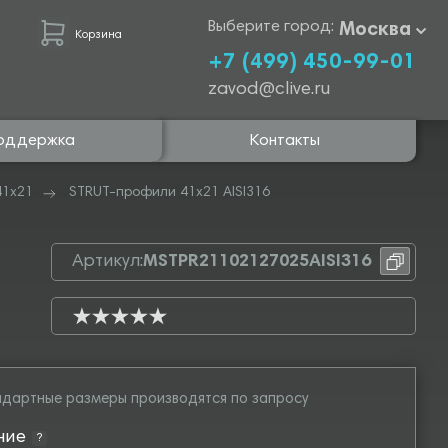
Выберите город:
Москва
Корзина
+7 (499) 450-99-01
zavod@clive.ru
оддержка
Контакты
41х21
STRUT-профили 41х21 AISI316
Артикул:
MSTPR21102127025AISI316
дартные размеры производятся по запросу
ние
?