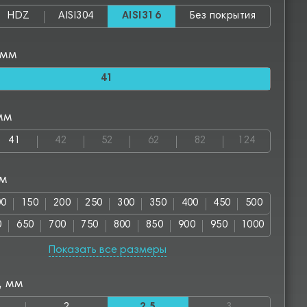
HDZ
AISI304
AISI316
Без покрытия
 мм
41
мм
41
42
52
62
82
124
мм
00
150
200
250
300
350
400
450
500
0
650
700
750
800
850
900
950
1000
00
1150
1200
1250
1300
1350
1400
1450
Показать все размеры
50
1600
1650
1700
1750
1800
1850
1900
, мм
00
2050
2100
2150
2200
2250
2300
2350