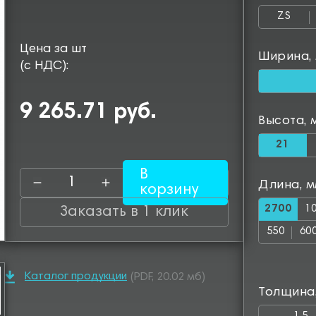
ZS
Цена за шт
Ширина,
(с НДС):
9 265.71 руб.
Высота, 
21
В
Длина, 
корзину
2700
1
Заказать в 1 клик
550
60
1050
11
Каталог продукции
(PDF, 20.02 мб)
1500
15
Толщина
1950
20