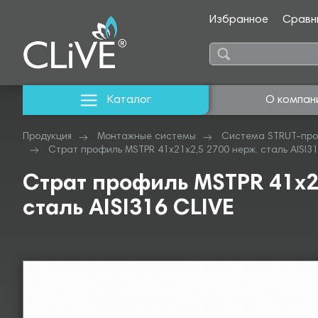
Избранное
Сравн
Каталог
О компан
Продукция
Монтажные системы
Система STRUT-про
Страт профиль MSTPR 41х21х2,5 2700 нерж. сталь AISI31
Страт профиль MSTPR 41х2
сталь AISI316 CLIVE