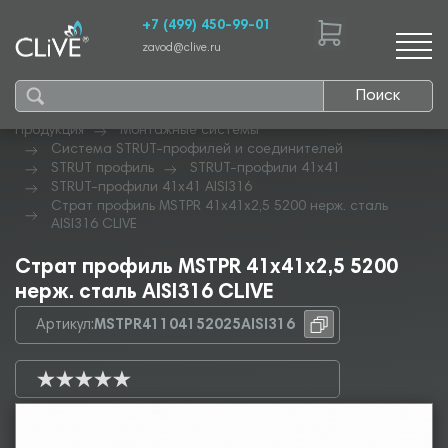
+7 (499) 450-99-01
zavod@clive.ru
Поиск
Продукция
Монтажные системы
Система STRUT-профилей и соединителей
STRUT профиль
STRUT-профили 41х41
STRUT-профили 41х41 AISI316
Страт профиль MSTPR 41х41х2,5 5200 нерж. сталь
AISI316 CLIVE
Страт профиль MSTPR 41х41х2,5 5200
нерж. сталь AISI316 CLIVE
Артикул:
MSTPR41104152025AISI316