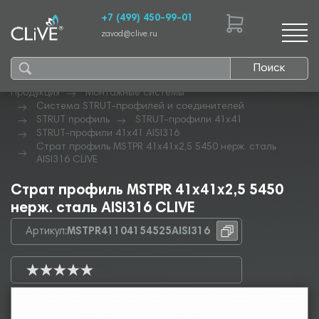
+7 (499) 450-99-01
zavod@clive.ru
Поиск
Продукция
Монтажные системы
Система STRUT-профилей и соединителей
STRUT профиль
STRUT-профили 41х41
STRUT-профили 41х41 AISI316
Страт профиль MSTPR 41х41х2,5 5450 нерж. сталь
AISI316 CLIVE
Страт профиль MSTPR 41х41х2,5 5450
нерж. сталь AISI316 CLIVE
Артикул:
MSTPR41104154525AISI316