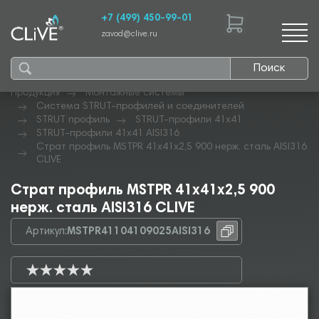
+7 (499) 450-99-01
zavod@clive.ru
Поиск
Продукция
Монтажные системы
Система STRUT-профилей и соединителей
STRUT профиль
STRUT-профили 41х41
STRUT-профили 41х41 AISI316
Страт профиль MSTPR 41х41х2,5 900 нерж. сталь AISI316
CLIVE
Страт профиль MSTPR 41х41х2,5 900
нерж. сталь AISI316 CLIVE
Артикул:
MSTPR41104109025AISI316