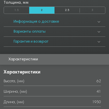
1500
1550
1600
1650
1700
1750
1800
1850
1900
Толщина, мм
2000
2050
2500
2550
2800
2850
3000
3050
3500
1.5
2
2.5
3
3550
4000
4050
4500
4550
5000
5050
5500
5550
6000
Информация о доставке
Варианты оплаты
Гарантия и возврат
Характеристики
Характеристики
Высота, (мм)
62
Ширина, (мм)
41
Длина, (мм)
1950