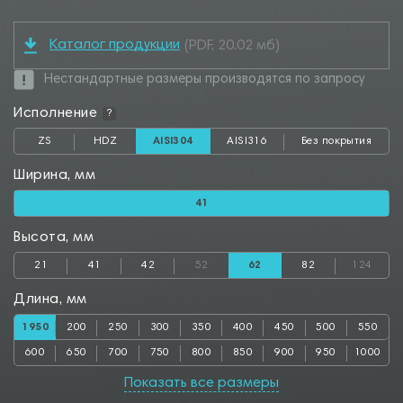
Каталог продукции
(PDF, 20.02 мб)
Нестандартные размеры производятся по запросу
Исполнение
?
ZS
HDZ
AISI304
AISI316
Без покрытия
Ширина, мм
41
Высота, мм
21
41
42
52
62
82
124
Длина, мм
1950
200
250
300
350
400
450
500
550
600
650
700
750
800
850
900
950
1000
1050
1100
1150
1200
1250
1300
1350
1400
1450
Показать все размеры