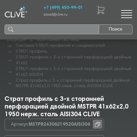
+7 (499) 450-99-01
zavod@clive.ru
Поиск
Продукция
Монтажные системы
Система STRUT-профилей и соединителей
STRUT профиль
STRUT-профили с 3-х сторонней перфорацией двойные
41х62
STRUT-профили с 3-х сторонней перфорацией двойные
41х62 AISI304
Страт профиль с 3-х сторонней перфорацией двойной
MSTPR 41х62х2,0 1950 нерж. сталь AISI304 CLIVE
Страт профиль с 3-х сторонней
перфорацией двойной MSTPR 41х62х2,0
1950 нерж. сталь AISI304 CLIVE
Артикул:
MSTPR24306219520AISI304