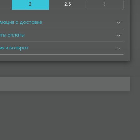
2
2.5
3
500
4550
5000
5050
5500
5550
6000
мация о доставке
нты оплаты
ия и возврат