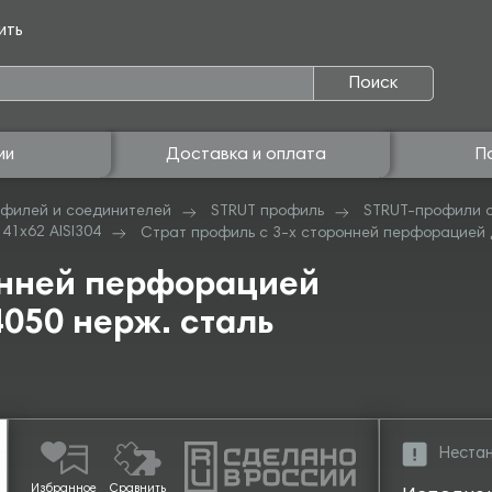
ить
Поиск
ии
Доставка и оплата
П
филей и соединителей
STRUT профиль
STRUT-профили с
41х62 AISI304
Страт профиль с 3-х сторонней перфорацией дв
онней перфорацией
050 нерж. сталь
Нестан
Избранное
Сравнить