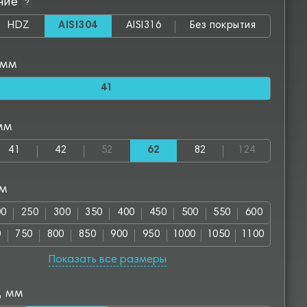
ние
?
HDZ
AISI304
AISI316
Без покрытия
 мм
41
мм
41
42
52
62
82
124
мм
00
250
300
350
400
450
500
550
600
0
750
800
850
900
950
1000
1050
1100
00
1250
1300
1350
1400
1450
1500
1550
Показать все размеры
50
1700
1750
1800
1850
1900
1950
2000
, мм
00
2550
2800
2850
3000
3050
3500
3550