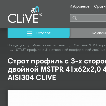
Избранное
Сравн
Каталог
О компан
Продукция
Монтажные системы
Система STRUT-про
STRUT-профили с 3-х сторонней перфорацией двойные 
Страт профиль с 3-х стор
двойной MSTPR 41х62х2,0 4
AISI304 CLIVE