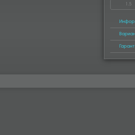
1.5
4000
4
Инфор
Вариа
Гарант