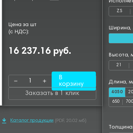
Исполне
ZS
Цена за шт
Ширина,
(с НДС):
16 237.16 руб.
Высота, 
21
В
Длина, 
корзину
4050
2
Заказать в 1 клик
650
70
1150
12
Каталог продукции
(PDF, 20.02 мб)
1600
16
Толщина
2050
25