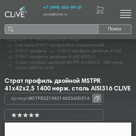
+7 (499) 450-99-01
zavod@clive.ru
Поиск
Продукция
Монтажные системы
Система STRUT-профилей и соединителей
STRUT профиль
STRUT-профили двойные 41х42
STRUT-профили двойные 41х42 AISI316
Страт профиль двойной MSTPR 41х42х2,5 1400 нерж.
сталь AISI316 CLIVE
Страт профиль двойной MSTPR
41х42х2,5 1400 нерж. сталь AISI316 CLIVE
Артикул:
MSTPR22104214025AISI316