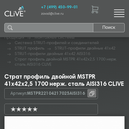
+7 (499) 450-99-01
zavod@clive.ru
Поиск
Продукция
Монтажные системы
Система STRUT-профилей и соединителей
STRUT профиль
STRUT-профили двойные 41х42
STRUT-профили двойные 41х42 AISI316
Страт профиль двойной MSTPR 41х42х2,5 1700 нерж.
сталь AISI316 CLIVE
Страт профиль двойной MSTPR
41х42х2,5 1700 нерж. сталь AISI316 CLIVE
Артикул:
MSTPR22104217025AISI316