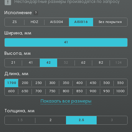
Нестандартные размеры производятся по запросу
Исполнение
?
ZS
HDZ
AISI304
AISI316
Без покрытия
Ширина, мм
41
Высота, мм
21
41
42
52
62
82
124
Длина, мм
1700
200
250
300
350
400
450
500
550
600
650
700
750
800
850
900
950
1000
1050
1100
1150
1200
1250
1300
1350
1400
1450
Показать все размеры
1500
1550
1600
1650
1750
1800
1850
1900
1950
Толщина, мм
2000
2050
2500
2550
2800
2850
3000
3050
3500
1.5
2
2.5
3
3550
4000
4050
4500
4550
5000
5050
5500
5550