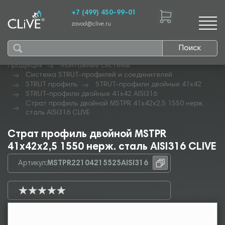
+7 (499) 450-99-01
zavod@clive.ru
Поиск
Продукция
Монтажные системы
Система STRUT-профилей и соединителей
STRUT профиль
STRUT-профили двойные 41х42
STRUT-профили двойные 41х42 AISI316
Страт профиль двойной MSTPR 41х42х2,5 1550 нерж.
сталь AISI316 CLIVE
Страт профиль двойной MSTPR
41х42х2,5 1550 нерж. сталь AISI316 CLIVE
Артикул:
MSTPR22104215525AISI316