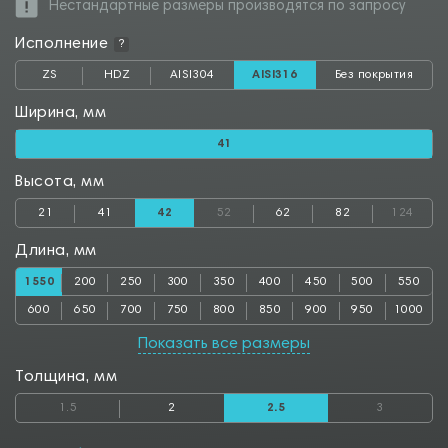
Нестандартные размеры производятся по запросу
Исполнение
?
ZS
HDZ
AISI304
AISI316
Без покрытия
Ширина, мм
41
Высота, мм
21
41
42
52
62
82
124
Длина, мм
1550
200
250
300
350
400
450
500
550
600
650
700
750
800
850
900
950
1000
1050
1100
1150
1200
1250
1300
1350
1400
1450
Показать все размеры
1500
1600
1650
1700
1750
1800
1850
1900
1950
Толщина, мм
2000
2050
2500
2550
2800
2850
3000
3050
3500
1.5
2
2.5
3
3550
4000
4050
4500
4550
5000
5050
5500
5550