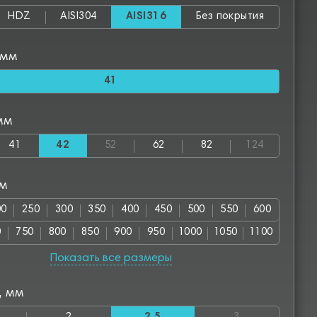
HDZ
AISI304
AISI316
Без покрытия
 мм
41
мм
41
42
52
62
82
124
мм
00
250
300
350
400
450
500
550
600
0
750
800
850
900
950
1000
1050
1100
00
1250
1300
1350
1400
1450
1500
1550
Показать все размеры
50
1700
1750
1800
1850
1900
1950
2000
, мм
00
2550
2800
2850
3000
3050
3550
4000