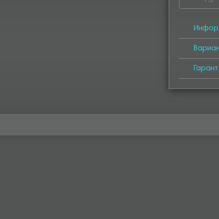
1.5
4050
4
Инфор
Вариа
Гарант