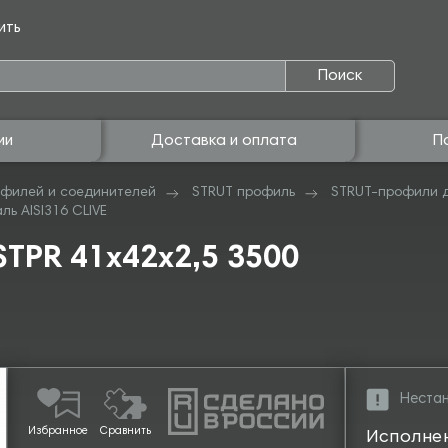
ить
Поиск
ии
Доставка и оплата
П
филей и соединителей
STRUT профиль
STRUT-профили 
ь AISI316 CLIVE
TPR 41х42х2,5 3500
Нестан
Избранное
Сравнить
Исполне