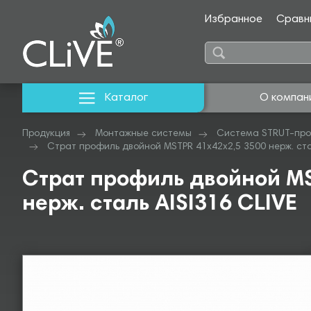
Избранное
Сравн
Каталог
О компан
Продукция
Монтажные системы
Система STRUT-про
Страт профиль двойной MSTPR 41х42х2,5 3500 нерж. стал
Страт профиль двойной MS
нерж. сталь AISI316 CLIVE