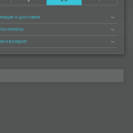
2
2.5
3
500
4550
5000
5050
5500
5550
6000
мация о доставке
нты оплаты
ия и возврат