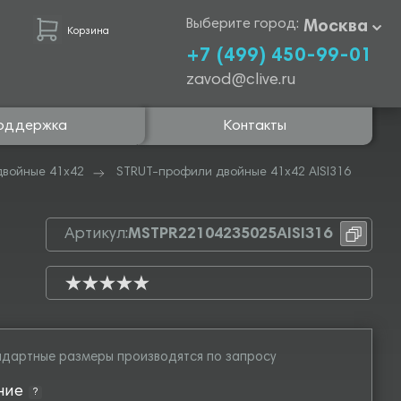
Выберите город:
Москва
Корзина
+7 (499) 450-99-01
zavod@clive.ru
оддержка
Контакты
двойные 41х42
STRUT-профили двойные 41х42 AISI316
Артикул:
MSTPR22104235025AISI316
дартные размеры производятся по запросу
ние
?