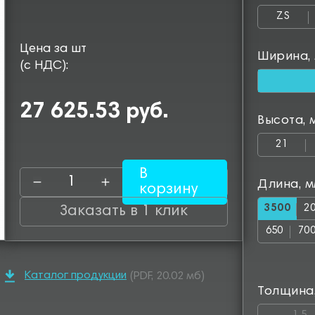
ZS
Цена за шт
Ширина,
(с НДС):
27 625.53 руб.
Высота, 
21
В
Длина, 
корзину
3500
2
Заказать в 1 клик
650
70
1150
12
Каталог продукции
(PDF, 20.02 мб)
1600
16
Толщина
2050
25