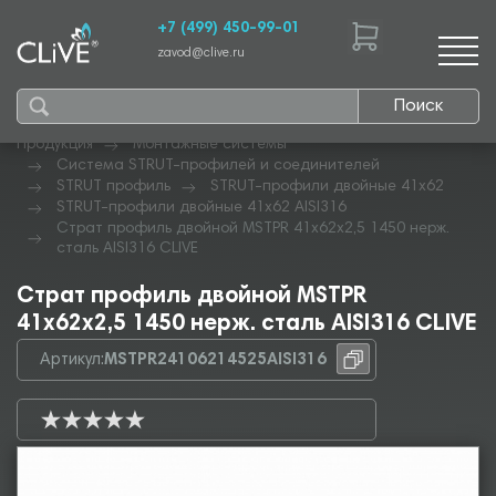
+7 (499) 450-99-01
zavod@clive.ru
Поиск
Продукция
Монтажные системы
Система STRUT-профилей и соединителей
STRUT профиль
STRUT-профили двойные 41х62
STRUT-профили двойные 41х62 AISI316
Страт профиль двойной MSTPR 41х62х2,5 1450 нерж.
сталь AISI316 CLIVE
Страт профиль двойной MSTPR
41х62х2,5 1450 нерж. сталь AISI316 CLIVE
Артикул:
MSTPR24106214525AISI316