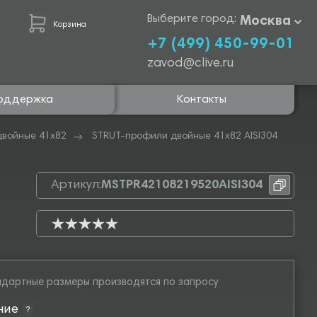
Выберите город:
Москва
Корзина
+7 (499) 450-99-01
zavod@clive.ru
оддержка
Контакты
двойные 41х82
STRUT-профили двойные 41х82 AISI304
Артикул:
MSTPR42108219520AISI304
дартные размеры производятся по запросу
ние
?