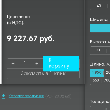
ZS
Цена за шт
Ширина,
(с НДС):
9 227.67 руб.
Высота, 
21
В
Длина, 
корзину
1950
2
Заказать в 1 клик
650
70
1150
12
Каталог продукции
(PDF, 20.02 мб)
1600
16
Толщина
2300
25