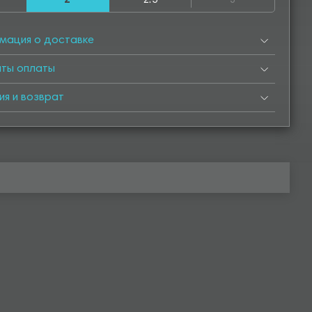
2
2.5
3
50
4500
4550
5000
5050
5500
5550
6000
мация о доставке
нты оплаты
ия и возврат