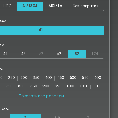
HDZ
AISI304
AISI316
Без покрытия
 мм
41
мм
41
42
52
62
82
124
мм
00
250
300
350
400
450
500
550
600
0
750
800
850
900
950
1000
1050
1100
00
1250
1300
1350
1400
1450
1500
1550
Показать все размеры
50
1700
1750
1800
1850
1900
2000
2050
, мм
00
2550
2800
2850
3000
3050
3500
3550