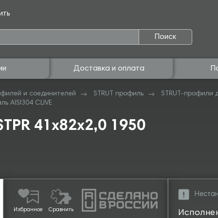
ить
Поиск
ии
Доставка и оплата
П
филей и соединителей
STRUT профиль
STRUT-профили 
ь AISI304 CLIVE
TPR 41х82х2,0 1950
Нестан
Избранное
Сравнить
Исполне