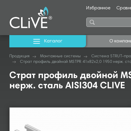
Избранное
Сравн
Каталог
О компан
Продукция
Монтажные системы
Система STRUT-про
Страт профиль двойной MSTPR 41х82х2,0 1950 нерж. стал
Страт профиль двойной MS
нерж. сталь AISI304 CLIVE